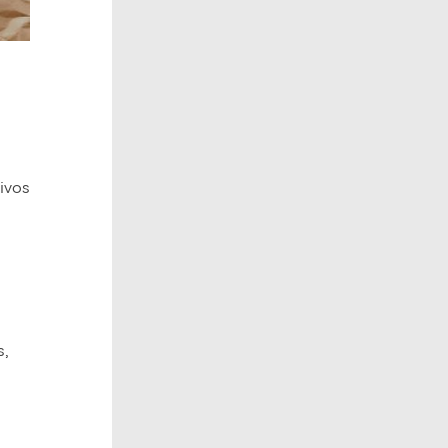
tivos
s,