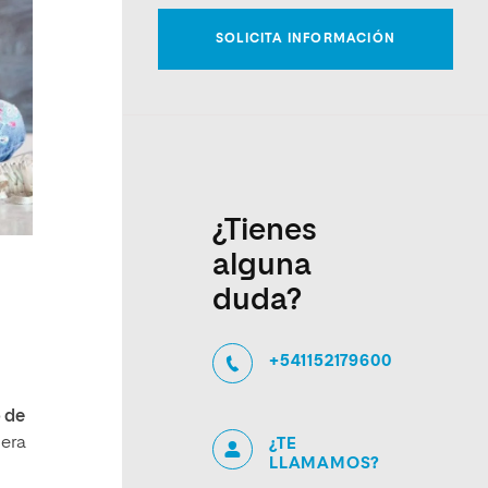
¿Tienes
alguna
duda?
+541152179600
 de
uera
¿TE
LLAMAMOS?