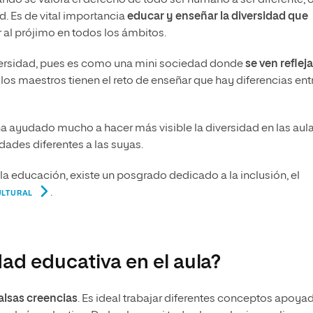
ando se valora el derecho de todo ser humano a ser diferente; 
. Es de vital importancia
educar y enseñar la diversidad que
 al prójimo en todos los ámbitos.
iversidad, pues es como una mini sociedad donde
se ven reflej
 los maestros tienen el reto de enseñar que hay diferencias ent
a ayudado mucho a hacer más visible la diversidad en las aula
dades diferentes a las suyas.
la educación, existe un posgrado dedicado a la inclusión, el
.
ULTURAL
dad educativa en el aula?
falsas creencias
. Es ideal trabajar diferentes conceptos apoya