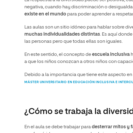
La respuesta a la diversidad puede ser positiva, cu
negativa, cuando hay discriminación o desigualdad
existe en el mundo
para poder aprender a respetar
Las aulas son un sitio idóneo para hablar sobre d
muchas individualidades distintas
. Es aquí donde
las personas pero que todas ellas son iguales.
En este sentido, el concepto de
escuela inclusiva
h
a que los niños conozcan a otros niños con capaci
Debido a la importancia que tiene este aspecto en 
MÁSTER UNIVERSITARIO EN EDUCACIÓN INCLUSIVA E INTERC
¿Cómo se trabaja la diversi
En el aula se debe trabajar para
desterrar mitos y 