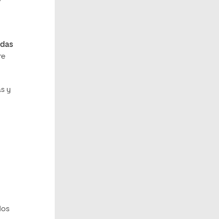
o
adas
re
s y
dos