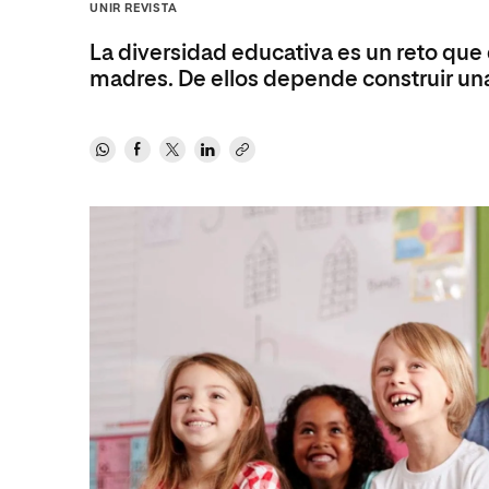
Diseño
Ingeniería y Tecnología
UNIR REVISTA
Ciencias de la Salud
Diseño
La diversidad educativa es un reto que
madres. De ellos depende construir una
Ciencias Sociales
Ciencias de la Salud
Humanidades
Ciencias Sociales
Artes
Humanidades
Artes
Música