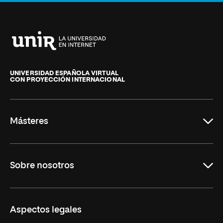
Anterior
Siguiente
Universidad
Internacional
de
UNIVERSIDAD ESPAÑOLA VIRTUAL
CON PROYECCIÓN INTERNACIONAL
La
Rioja
Másteres
Educación
Sobre nosotros
Derecho
Ciencias de la Seguridad
Misión y Valores
Aspectos legales
Empresa
Nuestro Equipo