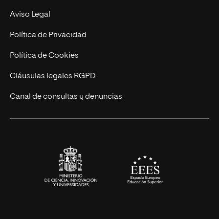
MBA
Contacto
Aviso Legal
Marketing y Comunicación
Política de Privacidad
Ingeniería
Política de Cookies
Diseño
Cláusulas legales RGPD
Ciencias de la Salud
Canal de consultas y denuncias
Artes y Humanidades