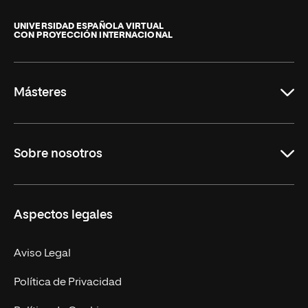
Universidad
Internacional
de
UNIVERSIDAD ESPAÑOLA VIRTUAL
CON PROYECCIÓN INTERNACIONAL
La
Rioja
Másteres
Educación
Sobre nosotros
Derecho
Ciencias de la Seguridad
Misión y Valores
Aspectos legales
Empresa
Nuestro Equipo
MBA
Contacto
Aviso Legal
Marketing y Comunicación
Política de Privacidad
Ingeniería