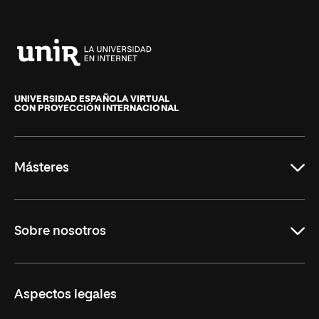
Universidad
Internacional
de
UNIVERSIDAD ESPAÑOLA VIRTUAL
CON PROYECCIÓN INTERNACIONAL
La
Rioja
Másteres
Educación
Sobre nosotros
Derecho
Ciencias de la Seguridad
Misión y Valores
Aspectos legales
Empresa
Nuestro Equipo