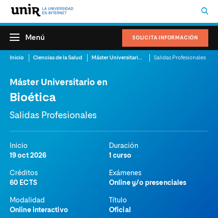
Menú
SOLICITA INFORMACIÓN
Inicio
Ciencias de la Salud
Máster Universitario en Bioética
Salidas Profesionales
Máster Universitario en
Bioética
Salidas Profesionales
Inicio
Duración
19 oct 2026
1 curso
Créditos
Exámenes
60 ECTS
Online y/o presenciales
Modalidad
Título
Online interactivo
Oficial