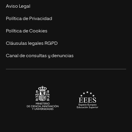
MBA
Contacto
Aviso Legal
Marketing y Comunicación
Política de Privacidad
Ingeniería
Política de Cookies
Diseño
Cláusulas legales RGPD
Ciencias de la Salud
Canal de consultas y denuncias
Artes y Humanidades