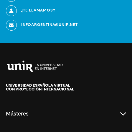
¿TE LLAMAMOS?
INFOARGENTINA@UNIR.NET
Universidad
Internacional
de
UNIVERSIDAD ESPAÑOLA VIRTUAL
CON PROYECCIÓN INTERNACIONAL
La
Rioja
Másteres
Educación