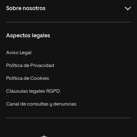
Sobre nosotros
Derecho
Ciencias de la Seguridad
Misión y Valores
Aspectos legales
Empresa
Nuestro Equipo
MBA
Contacto
Aviso Legal
Marketing y Comunicación
Política de Privacidad
Ingeniería
Política de Cookies
Diseño
Cláusulas legales RGPD
Ciencias de la Salud
Canal de consultas y denuncias
Artes y Humanidades