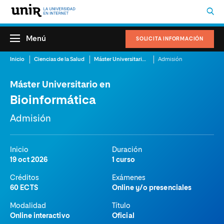
Menú
SOLICITA INFORMACIÓN
Inicio
Ciencias de la Salud
Máster Universitario en Bioinformática
Admisión
Máster Universitario en
Bioinformática
Admisión
Inicio
Duración
19 oct 2026
1 curso
Créditos
Exámenes
60 ECTS
Online y/o presenciales
Modalidad
Título
Online interactivo
Oficial