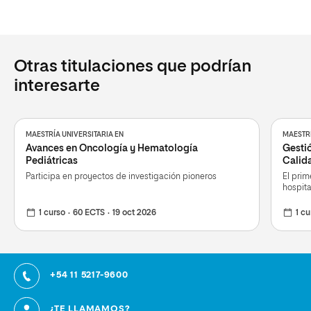
Otras titulaciones que podrían
interesarte
MAESTRÍA UNIVERSITARIA EN
MAESTRÍ
Avances en Oncología y Hematología
Gestió
Pediátricas
Calida
Participa en proyectos de investigación pioneros
El prim
hospita
1 curso
60 ECTS
19 oct 2026
1 cu
+54 11 5217-9600
¿TE LLAMAMOS?