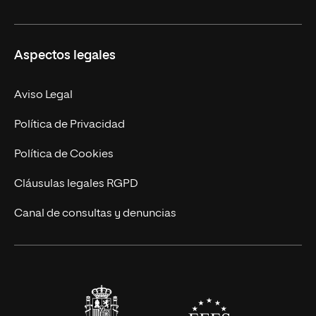
Ciencias de la Seguridad
Misión y Valores
Aspectos legales
Empresa
Nuestro Equipo
MBA
Contacto
Aviso Legal
Marketing y Comunicación
Política de Privacidad
Ingeniería
Política de Cookies
Diseño
Cláusulas legales RGPD
Ciencias de la Salud
Canal de consultas y denuncias
Artes y Humanidades