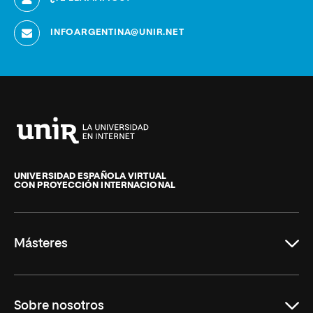
INFOARGENTINA@UNIR.NET
Universidad
Internacional
de
UNIVERSIDAD ESPAÑOLA VIRTUAL
CON PROYECCIÓN INTERNACIONAL
La
Rioja
Másteres
Educación
Sobre nosotros
Derecho