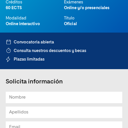
Créditos
Exámenes
60 ECTS
Online y/o presenciales
Modalidad
Título
Online interactivo
Oficial
Convocatoria abierta
Consulta nuestros descuentos y becas
Plazas limitadas
Solicita información