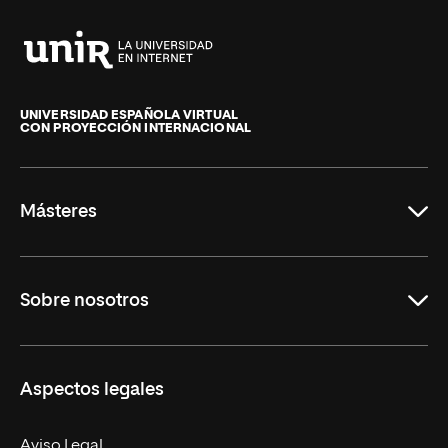
Universidad
Internacional
de
UNIVERSIDAD ESPAÑOLA VIRTUAL
CON PROYECCIÓN INTERNACIONAL
La
Rioja
Másteres
Educación
Sobre nosotros
Derecho
Ciencias de la Seguridad
Misión y Valores
Aspectos legales
Empresa
Nuestro Equipo
MBA
Contacto
Aviso Legal