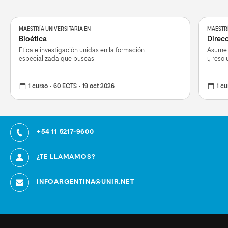
MAESTRÍA UNIVERSITARIA EN
MAESTRÍ
Bioética
Direc
Ética e investigación unidas en la formación
Asume 
especializada que buscas
y resol
1 curso
60 ECTS
19 oct 2026
1 cu
+54 11 5217-9600
¿TE LLAMAMOS?
INFOARGENTINA@UNIR.NET