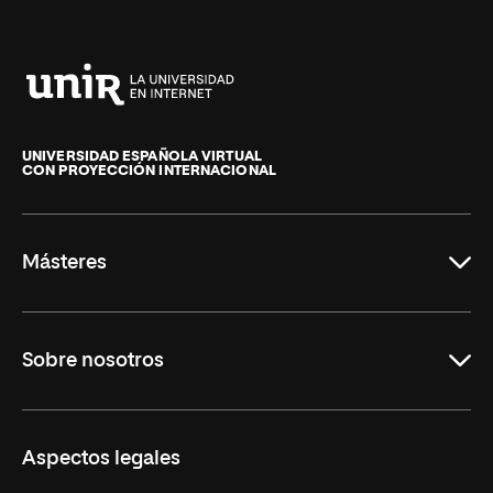
Universidad
Internacional
de
UNIVERSIDAD ESPAÑOLA VIRTUAL
CON PROYECCIÓN INTERNACIONAL
La
Rioja
Másteres
Educación
Sobre nosotros
Derecho
Ciencias de la Seguridad
Misión y Valores
Aspectos legales
Empresa
Nuestro Equipo