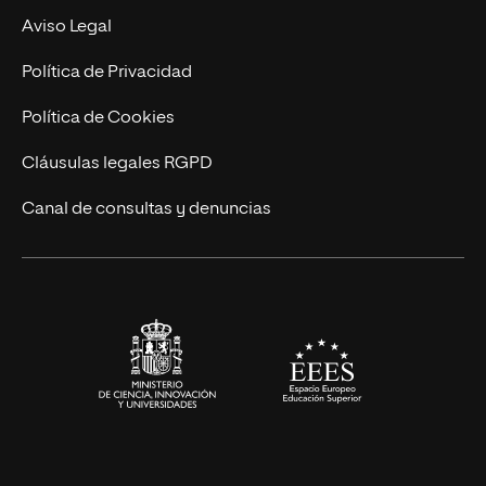
MBA
Contacto
Aviso Legal
Marketing y Comunicación
Política de Privacidad
Ingeniería
Política de Cookies
Diseño
Cláusulas legales RGPD
Ciencias de la Salud
Canal de consultas y denuncias
Artes y Humanidades