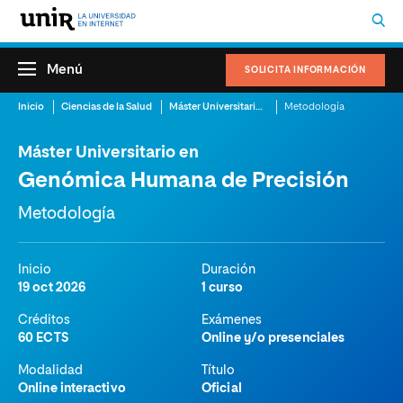
Menú
SOLICITA INFORMACIÓN
Inicio
Ciencias de la Salud
Máster Universitario en Genómica Humana de Precisión
Metodología
Máster Universitario en
Genómica Humana de Precisión
Metodología
Inicio
Duración
19 oct 2026
1 curso
Créditos
Exámenes
60 ECTS
Online y/o presenciales
Modalidad
Título
Online interactivo
Oficial