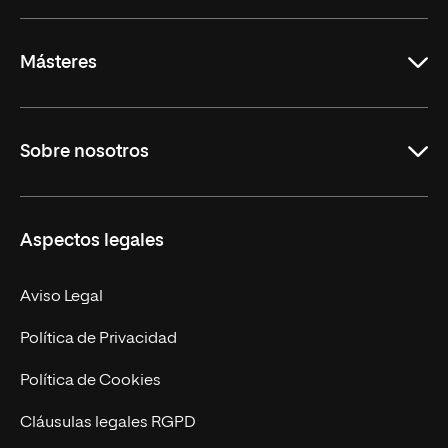
Másteres
Educación
Sobre nosotros
Derecho
Ciencias de la Seguridad
Misión y Valores
Aspectos legales
Empresa
Nuestro Equipo
MBA
Contacto
Aviso Legal
Marketing y Comunicación
Política de Privacidad
Ingeniería
Política de Cookies
Diseño
Cláusulas legales RGPD