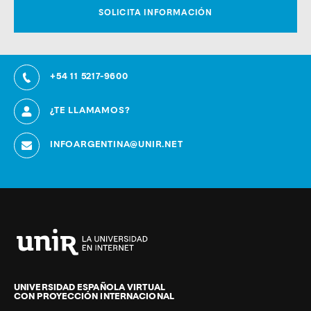
+54 11 5217-9600
¿TE LLAMAMOS?
INFOARGENTINA@UNIR.NET
Universidad
Internacional
de
UNIVERSIDAD ESPAÑOLA VIRTUAL
CON PROYECCIÓN INTERNACIONAL
La
Rioja