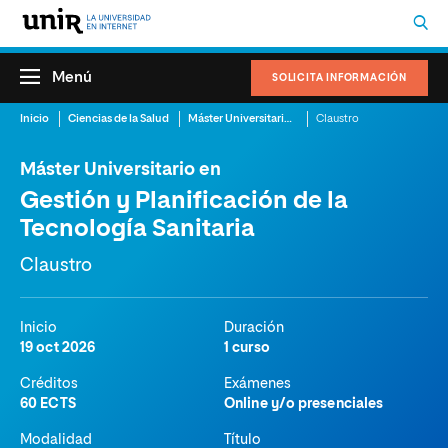
Menú
SOLICITA INFORMACIÓN
Inicio
Ciencias de la Salud
Máster Universitario en Gestión y Planificación de la Tecnología Sanitaria
Claustro
Máster Universitario en
Gestión y Planificación de la
Tecnología Sanitaria
Claustro
Inicio
Duración
19 oct 2026
1 curso
Créditos
Exámenes
60 ECTS
Online y/o presenciales
Modalidad
Título