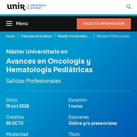
Menú
SOLICITA INFORMACIÓN
Inicio
Ciencias de la Salud
Máster Universitario en Avances en Oncología y Hematología Pediátricas
Salidas Profesionales
Máster Universitario en
Avances en Oncología y
Hematología Pediátricas
Salidas Profesionales
Inicio
Duración
19 oct 2026
1 curso
Créditos
Exámenes
60 ECTS
Online y/o presenciales
Modalidad
Título