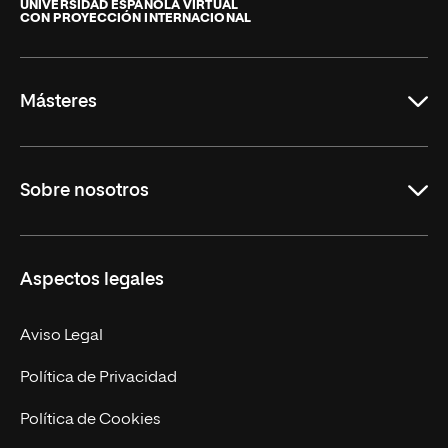
de
UNIVERSIDAD ESPAÑOLA VIRTUAL
CON PROYECCIÓN INTERNACIONAL
La
Rioja
Másteres
Educación
Sobre nosotros
Derecho
Ciencias de la Seguridad
Misión y Valores
Aspectos legales
Empresa
Nuestro Equipo
MBA
Contacto
Aviso Legal
Marketing y Comunicación
Política de Privacidad
Ingeniería
Política de Cookies