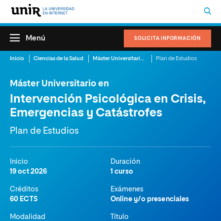
Menú
SOLICITA INFORMACIÓN
Inicio
Ciencias de la Salud
Máster Universitario en Intervención Psicológica en Crisis, Emergencias y Catástrofes
Plan de Estudios
Máster Universitario en
Intervención Psicológica en Crisis,
Emergencias y Catástrofes
Plan de Estudios
Inicio
Duración
19 oct 2026
1 curso
Créditos
Exámenes
60 ECTS
Online y/o presenciales
Modalidad
Título