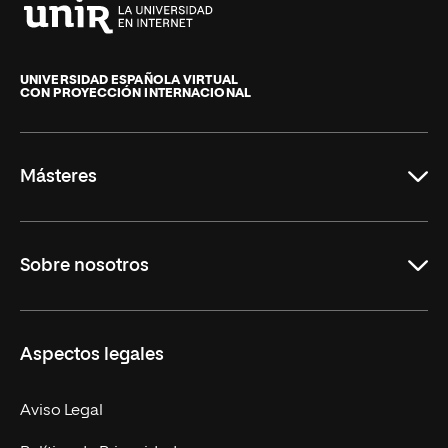
Universidad
Internacional
de
UNIVERSIDAD ESPAÑOLA VIRTUAL
CON PROYECCIÓN INTERNACIONAL
La
Rioja
Másteres
Educación
Sobre nosotros
Derecho
Ciencias de la Seguridad
Misión y Valores
Aspectos legales
Empresa
Nuestro Equipo
MBA
Contacto
Aviso Legal
Marketing y Comunicación