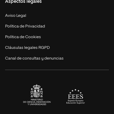
Aspectos legales
Empresa
Nuestro Equipo
MBA
Contacto
Aviso Legal
Marketing y Comunicación
Política de Privacidad
Ingeniería
Política de Cookies
Diseño
Cláusulas legales RGPD
Ciencias de la Salud
Canal de consultas y denuncias
Artes y Humanidades