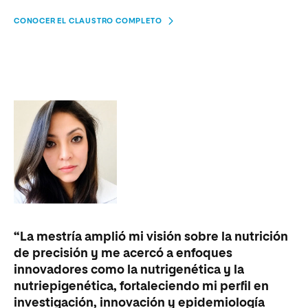
CONOCER EL CLAUSTRO COMPLETO
“La mestría amplió mi visión sobre la nutrición
“L
de precisión y me acercó a enfoques
me
innovadores como la nutrigenética y la
pa
nutriepigenética, fortaleciendo mi perfil en
ap
investigación, innovación y epidemiología
ca