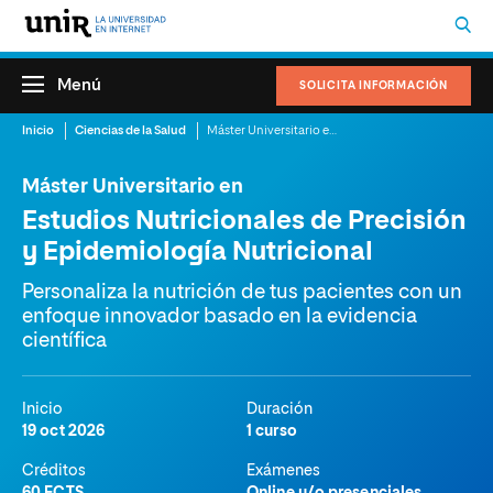
Menú
SOLICITA INFORMACIÓN
Inicio
Ciencias de la Salud
Máster Universitario en Estudios Nutricionales de Precisión y Epidemiología Nutricional
Máster Universitario en
Estudios Nutricionales de Precisión
y Epidemiología Nutricional
Personaliza la nutrición de tus pacientes con un
enfoque innovador basado en la evidencia
científica
Inicio
Duración
19 oct 2026
1 curso
Créditos
Exámenes