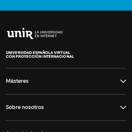
Universidad
Internacional
de
UNIVERSIDAD ESPAÑOLA VIRTUAL
CON PROYECCIÓN INTERNACIONAL
La
Rioja
Másteres
Educación
Sobre nosotros
Derecho
Ciencias de la Seguridad
Misión y Valores