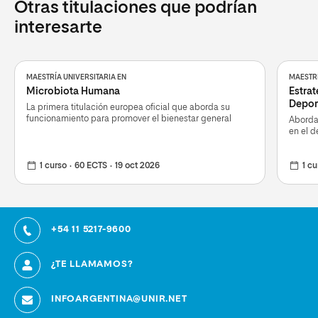
Otras titulaciones que podrían
interesarte
MAESTRÍA UNIVERSITARIA EN
MAESTRÍ
Microbiota Humana
Estrat
Depor
La primera titulación europea oficial que aborda su
funcionamiento para promover el bienestar general
Aborda 
en el d
1 curso
60 ECTS
19 oct 2026
1 cu
+54 11 5217-9600
¿TE LLAMAMOS?
INFOARGENTINA@UNIR.NET