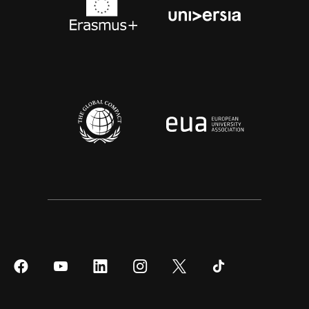
Síguenos
Síguenos
Síguenos
Síguenos
Síguenos
Síguenos
en
en
en
en
en
en
Facebook
YouTube
LinkedIn
Instagram
Twitter
Tiktok