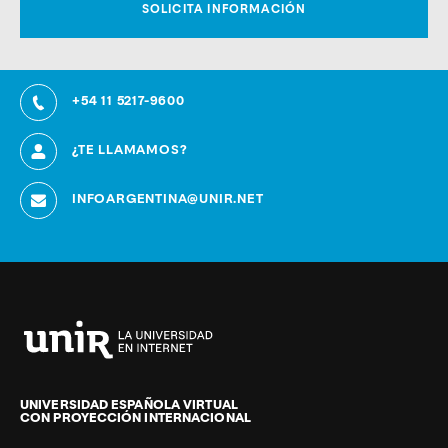
+54 11 5217-9600
¿TE LLAMAMOS?
INFOARGENTINA@UNIR.NET
Universidad
Internacional
de
UNIVERSIDAD ESPAÑOLA VIRTUAL
CON PROYECCIÓN INTERNACIONAL
La
Rioja