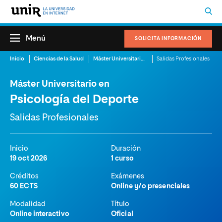
Menú
SOLICITA INFORMACIÓN
Inicio
Ciencias de la Salud
Máster Universitario en Psicología del Deporte
Salidas Profesionales
Máster Universitario en
Psicología del Deporte
Salidas Profesionales
Inicio
Duración
19 oct 2026
1 curso
Créditos
Exámenes
60 ECTS
Online y/o presenciales
Modalidad
Título
Online interactivo
Oficial