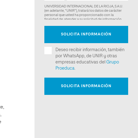
e,
,
e