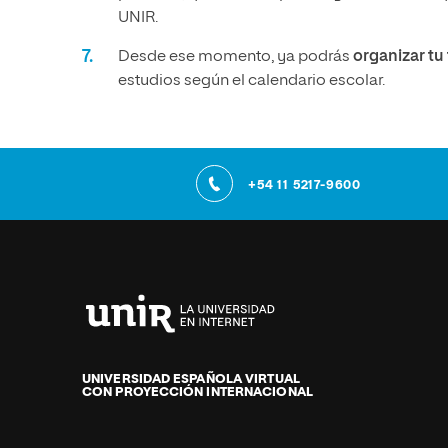
UNIR.
Desde ese momento, ya podrás
organizar t
estudios según el calendario escolar.
+54 11 5217-9600
Universidad
Internacional
de
UNIVERSIDAD ESPAÑOLA VIRTUAL
CON PROYECCIÓN INTERNACIONAL
La
Rioja