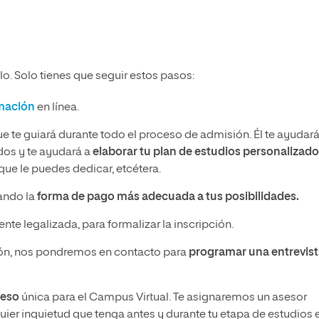
o. Solo tienes que seguir estos pasos:
rmación
en línea.
ue te guiará durante todo el proceso de admisión. Él te ayudará
idos y te ayudará a
elaborar tu plan de estudios personalizado
ue le puedes dedicar, etcétera.
nando la
forma de pago más adecuada a tus posibilidades.
nte legalizada, para formalizar la inscripción.
n, nos pondremos en contacto para
programar una entrevis
ceso
única para el Campus Virtual. Te asignaremos un asesor
ier inquietud que tenga antes y durante tu etapa de estudios 