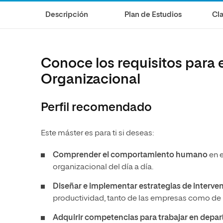
Diseño
Ingeniería y Tecnología
Descripción
Plan de Estudios
Cla
Ciencias de la Salud
Diseño
Ciencias Sociales
Ciencias de la Salud
Humanidades
Ciencias Sociales
Conoce los requisitos para e
Artes
Humanidades
Organizacional
Artes
Perfil recomendado
Música
Este máster es para ti si deseas:
Comprender el comportamiento humano
en 
organizacional del día a día.
Diseñar e implementar estrategias de interve
productividad, tanto de las empresas como de 
Adquirir competencias para trabajar en depa