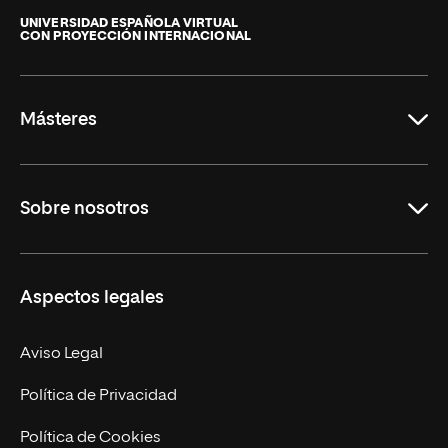
Internacional
de
UNIVERSIDAD ESPAÑOLA VIRTUAL
CON PROYECCIÓN INTERNACIONAL
La
Rioja
Másteres
Educación
Sobre nosotros
Derecho
Ciencias de la Seguridad
Misión y Valores
Aspectos legales
Empresa
Nuestro Equipo
MBA
Contacto
Aviso Legal
Marketing y Comunicación
Política de Privacidad
Ingeniería
Política de Cookies