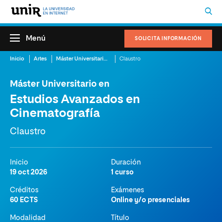
Menú
SOLICITA INFORMACIÓN
Inicio
Artes
Máster Universitario en Estudios Avanzados en Cinematografía
Claustro
Máster Universitario en
Estudios Avanzados en
Cinematografía
Claustro
Inicio
Duración
19 oct 2026
1 curso
Créditos
Exámenes
60 ECTS
Online y/o presenciales
Modalidad
Título