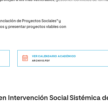
protejan a los más vulnerables
, gestionen conflictos de form
nciación de Proyectos Sociales” y
dos y presentar proyectos viables con
VER CALENDARIO ACADÉMICO
ARCHIVO.PDF
en Intervención Social Sistémica d