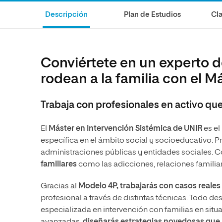
Diseño
Ingeniería y Tecnología
Descripción
Plan de Estudios
Cla
Ciencias de la Salud
Diseño
Ciencias Sociales
Ciencias de la Salud
Humanidades
Ciencias Sociales
Conviértete en un experto d
Artes
Humanidades
rodean a la familia con el M
Artes
Trabaja con profesionales en activo que
Música
El
Máster en Intervención Sistémica de UNIR
es el
específica en el ámbito social y socioeducativo. 
administraciones públicas y entidades sociales. C
familiares
como las adicciones, relaciones familiare
Gracias al
Modelo 4P, trabajarás con casos reales
profesional a través de distintas técnicas. Todo 
especializada en intervención con familias en situ