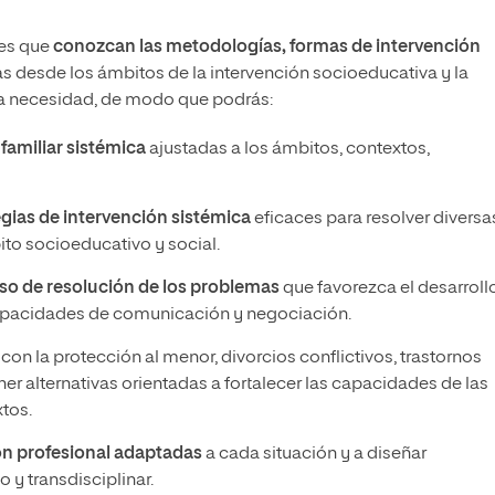
les que
conozcan las metodologías, formas de intervención
as desde los ámbitos de la intervención socioeducativa y la
sta necesidad, de modo que podrás:
 familiar sistémica
ajustadas a los ámbitos, contextos,
egias de intervención sistémica
eficaces para resolver diversa
ito socioeducativo y social.
so de resolución de los problemas
que favorezca el desarroll
pacidades de comunicación y negociación.
on la protección al menor, divorcios conflictivos, trastornos
r alternativas orientadas a fortalecer las capacidades de las
xtos.
ón profesional adaptadas
a cada situación y a diseñar
 y transdisciplinar.