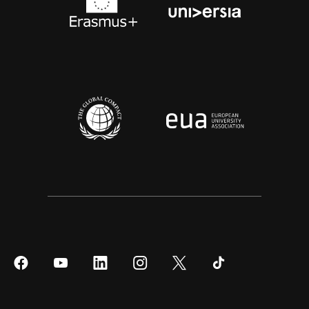
Síguenos
Síguenos
Síguenos
Síguenos
Síguenos
Síguenos
en
en
en
en
en
en
Facebook
YouTube
LinkedIn
Instagram
Twitter
Tiktok