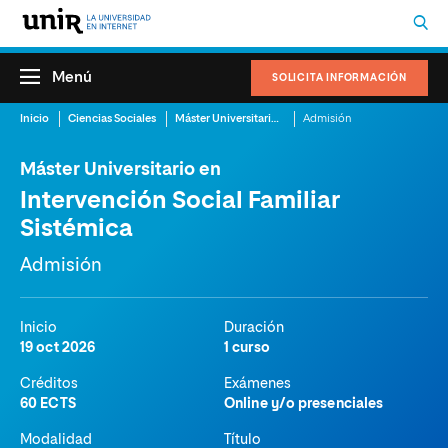
Menú
SOLICITA INFORMACIÓN
Inicio
Ciencias Sociales
Máster Universitario en Intervención Social Familiar Sistémica
Admisión
Máster Universitario en
Intervención Social Familiar
Sistémica
Admisión
Inicio
Duración
19 oct 2026
1 curso
Créditos
Exámenes
60 ECTS
Online y/o presenciales
Modalidad
Título