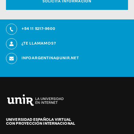
+54 11 5217-9600
¿TE LLAMAMOS?
INFOARGENTINA@UNIR.NET
Universidad
Internacional
de
UNIVERSIDAD ESPAÑOLA VIRTUAL
CON PROYECCIÓN INTERNACIONAL
La
Rioja