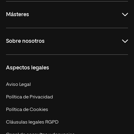
Másteres
Educación
Sobre nosotros
Derecho
Ciencias de la Seguridad
Misión y Valores
Aspectos legales
Empresa
Nuestro Equipo
MBA
Contacto
Aviso Legal
Marketing y Comunicación
Política de Privacidad
Ingeniería
Política de Cookies
Diseño
Cláusulas legales RGPD
Ciencias de la Salud