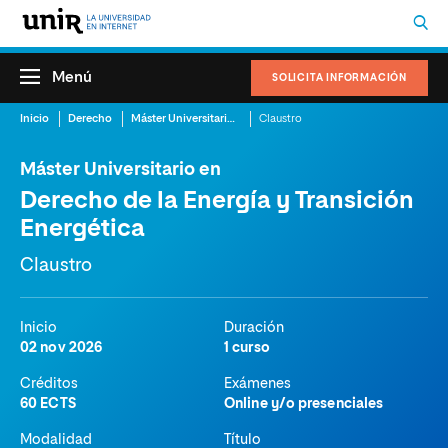
Menú
SOLICITA INFORMACIÓN
Inicio
Derecho
Máster Universitario en Derecho de la Energía y Transición Energética
Claustro
Máster Universitario en
Derecho de la Energía y Transición
Energética
Claustro
Inicio
Duración
02 nov 2026
1 curso
Créditos
Exámenes
60 ECTS
Online y/o presenciales
Modalidad
Título