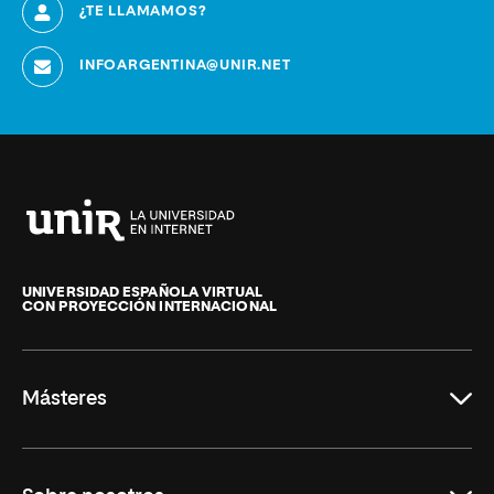
¿TE LLAMAMOS?
INFOARGENTINA@UNIR.NET
Universidad
Internacional
de
UNIVERSIDAD ESPAÑOLA VIRTUAL
CON PROYECCIÓN INTERNACIONAL
La
Rioja
Másteres
Educación