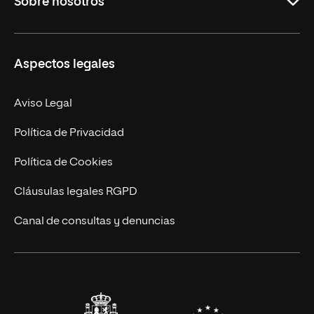
Sobre nosotros
Derecho
Ciencias de la Seguridad
Misión y Valores
Aspectos legales
Empresa
Nuestro Equipo
MBA
Contacto
Aviso Legal
Marketing y Comunicación
Política de Privacidad
Ingeniería
Política de Cookies
Diseño
Cláusulas legales RGPD
Ciencias de la Salud
Canal de consultas y denuncias
Artes y Humanidades