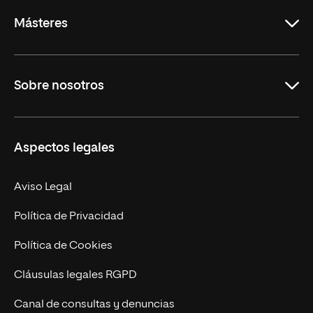
Másteres
Educación
Sobre nosotros
Derecho
Ciencias de la Seguridad
Misión y Valores
Aspectos legales
Empresa
Nuestro Equipo
MBA
Contacto
Aviso Legal
Marketing y Comunicación
Política de Privacidad
Ingeniería
Política de Cookies
Diseño
Cláusulas legales RGPD
Ciencias de la Salud
Canal de consultas y denuncias