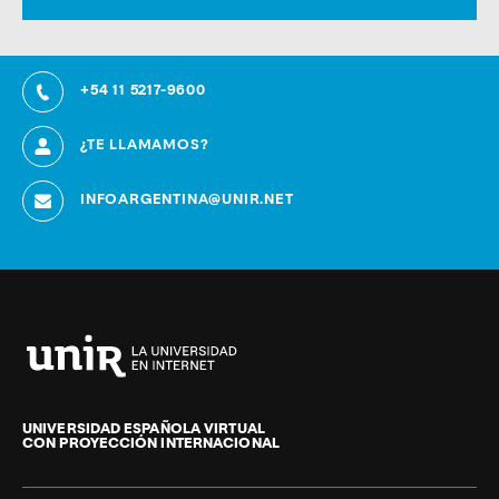
+54 11 5217-9600
¿TE LLAMAMOS?
INFOARGENTINA@UNIR.NET
Universidad
Internacional
de
UNIVERSIDAD ESPAÑOLA VIRTUAL
CON PROYECCIÓN INTERNACIONAL
La
Rioja