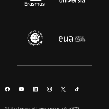
Síguenos
Síguenos
Síguenos
Síguenos
Síguenos
Síguenos
en
en
en
en
en
en
Facebook
YouTube
LinkedIn
Instagram
Twitter
Tiktok
© UNIR - Universidad Internacional de La Rioja 2026