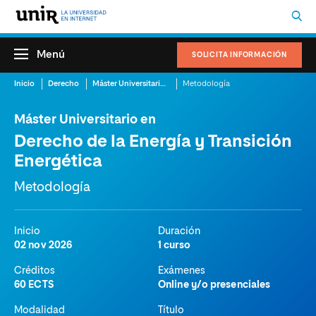
Menú
SOLICITA INFORMACIÓN
Inicio
Derecho
Máster Universitario en Derecho de la Energía y Transición Energética
Metodología
Máster Universitario en
Derecho de la Energía y Transición
Energética
Metodología
Inicio
Duración
02 nov 2026
1 curso
Créditos
Exámenes
60 ECTS
Online y/o presenciales
Modalidad
Título