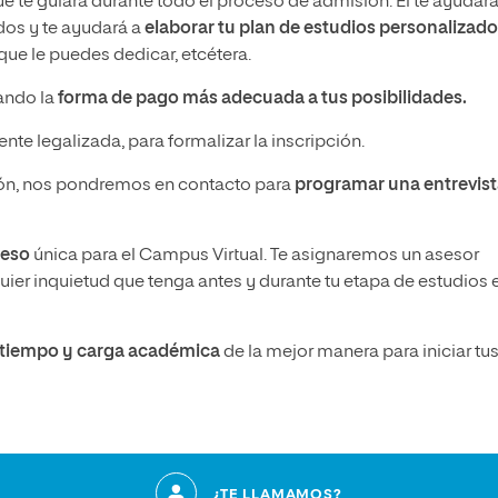
ue te guiará durante todo el proceso de admisión. Él te ayudará
idos y te ayudará a
elaborar tu plan de estudios personalizado
ue le puedes dedicar, etcétera.
nando la
forma de pago más adecuada a tus posibilidades.
nte legalizada, para formalizar la inscripción.
n, nos pondremos en contacto para
programar una entrevis
ceso
única para el Campus Virtual. Te asignaremos un asesor
ier inquietud que tenga antes y durante tu etapa de estudios 
u tiempo y carga académica
de la mejor manera para iniciar tu
¿TE LLAMAMOS?