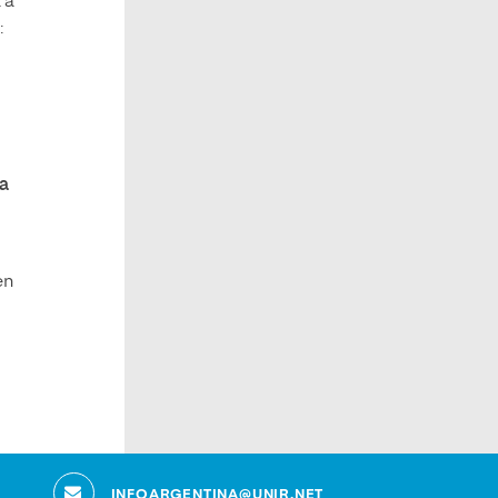
 a
:
ta
en
s
INFOARGENTINA@UNIR.NET