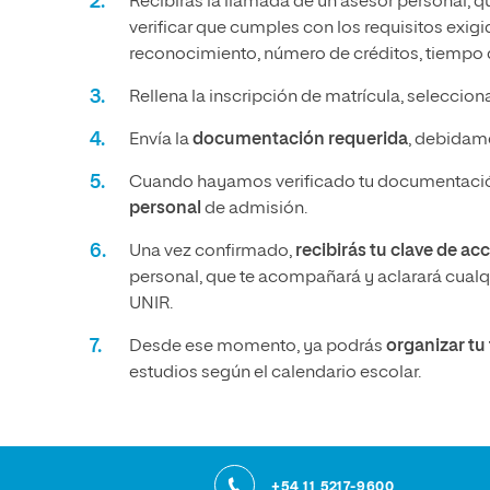
Recibirás la llamada de un asesor personal, q
verificar que cumples con los requisitos exig
reconocimiento, número de créditos, tiempo q
Rellena la inscripción de matrícula, seleccio
Envía la
documentación requerida
, debidame
Cuando hayamos verificado tu documentació
personal
de admisión.
Una vez confirmado,
recibirás tu clave de ac
personal, que te acompañará y aclarará cualqu
UNIR.
Desde ese momento, ya podrás
organizar t
estudios según el calendario escolar.
+54 11 5217-9600