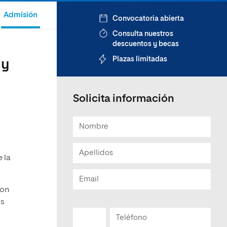
Admisión
Convocatoria abierta
Consulta nuestros
descuentos y becas
Plazas limitadas
 y
Solicita información
e la
con
os