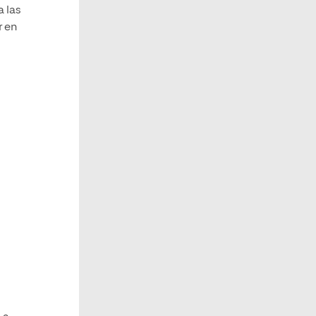
a las
r en