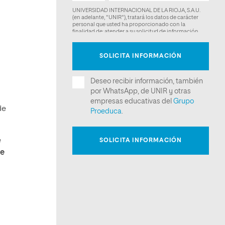
de
e
ue