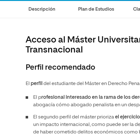
Diseño
Ingeniería y Tecnología
Descripción
Plan de Estudios
Cla
Ciencias de la Salud
Diseño
Ciencias Sociales
Ciencias de la Salud
Humanidades
Ciencias Sociales
Acceso al Máster Universita
Artes
Humanidades
Transnacional
Artes
Perfil recomendado
Música
El
perfil
del estudiante del Máster en Derecho Penal
El p
rofesional interesado en la rama de los 
abogacía cómo abogado penalista en un despac
El segundo perfil del máster prioriza
el ejercic
un impacto internacional, como puede ser la d
de haber cometido delitos económicos como bl