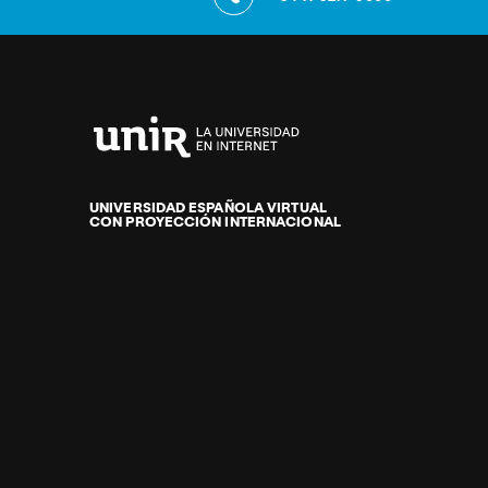
Universidad
Internacional
de
UNIVERSIDAD ESPAÑOLA VIRTUAL
CON PROYECCIÓN INTERNACIONAL
La
Rioja