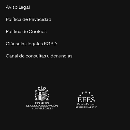
MBA
Contacto
Aviso Legal
Marketing y Comunicación
Política de Privacidad
Ingeniería
Política de Cookies
Diseño
Cláusulas legales RGPD
Ciencias de la Salud
Canal de consultas y denuncias
Artes y Humanidades