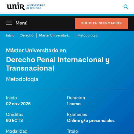
Menú
SOLICITA INFORMACIÓN
Inicio
Derecho
Máster Universitario en Derecho Penal Internacional y Transnacional
Metodología
Máster Universitario en
Derecho Penal Internacional y
Transnacional
Metodología
Inicio
Duración
02 nov 2026
1 curso
Créditos
Exámenes
60 ECTS
Online y/o presenciales
Modalidad
Título