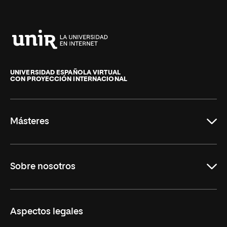
Universidad
Internacional
de
UNIVERSIDAD ESPAÑOLA VIRTUAL
CON PROYECCIÓN INTERNACIONAL
La
Rioja
Másteres
Educación
Sobre nosotros
Derecho
Ciencias de la Seguridad
Misión y Valores
Aspectos legales
Empresa
Nuestro Equipo