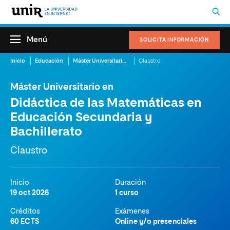
Menú
SOLICITA INFORMACIÓN
Inicio
Educación
Máster Universitario en Didáctica de las Matemáticas en Educación Secundaria y Bachillerato
Claustro
Máster Universitario en
Didáctica de las Matemáticas en
Educación Secundaria y
Bachillerato
Claustro
Inicio
Duración
19 oct 2026
1 curso
Créditos
Exámenes
60 ECTS
Online y/o presenciales