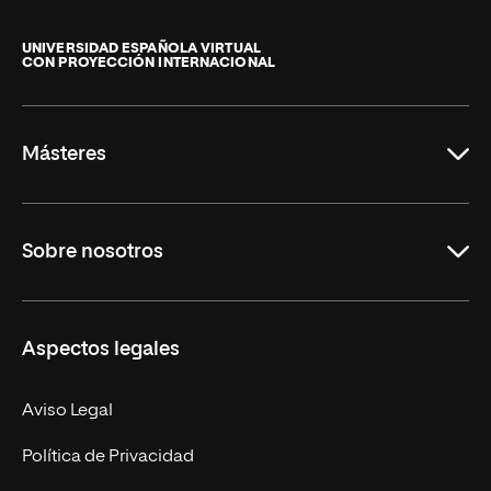
Universidad
Internacional
de
UNIVERSIDAD ESPAÑOLA VIRTUAL
CON PROYECCIÓN INTERNACIONAL
La
Rioja
Másteres
Educación
Sobre nosotros
Derecho
Ciencias de la Seguridad
Misión y Valores
Aspectos legales
Empresa
Nuestro Equipo
MBA
Contacto
Aviso Legal
Marketing y Comunicación
Política de Privacidad