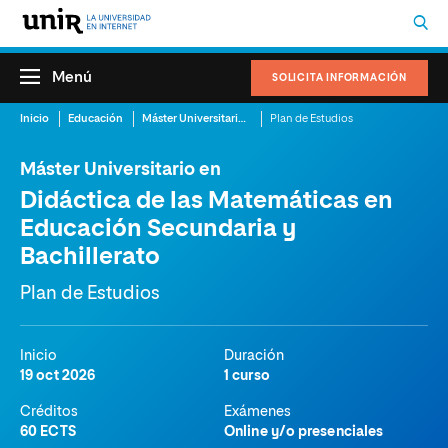
Menú
SOLICITA INFORMACIÓN
Inicio
Educación
Máster Universitario en Didáctica de las Matemáticas en Educación Secundaria y Bachillerato
Plan de Estudios
Máster Universitario en
Didáctica de las Matemáticas en
Educación Secundaria y
Bachillerato
Plan de Estudios
Inicio
Duración
19 oct 2026
1 curso
Créditos
Exámenes
60 ECTS
Online y/o presenciales