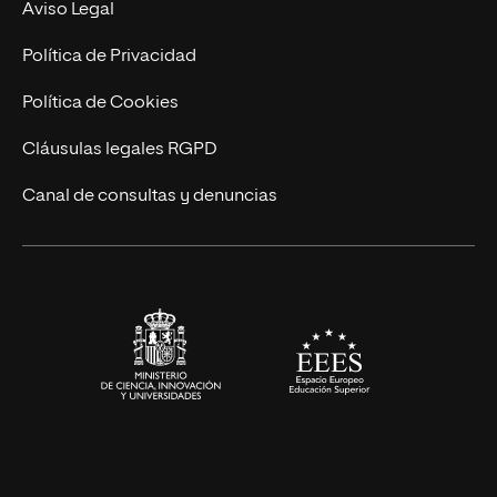
Contacto
Aviso Legal
Marketing y Comunicación
Política de Privacidad
Ingeniería
Política de Cookies
Diseño
Cláusulas legales RGPD
Ciencias de la Salud
Canal de consultas y denuncias
Artes y Humanidades