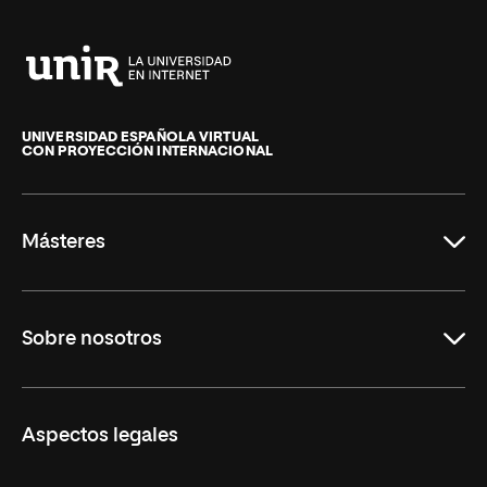
Universidad
Internacional
de
UNIVERSIDAD ESPAÑOLA VIRTUAL
CON PROYECCIÓN INTERNACIONAL
La
Rioja
Másteres
Educación
Sobre nosotros
Derecho
Ciencias de la Seguridad
Misión y Valores
Aspectos legales
Empresa
Nuestro Equipo
MBA