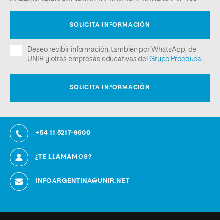
+54 11 5217-9600
¿TE LLAMAMOS?
INFOARGENTINA@UNIR.NET