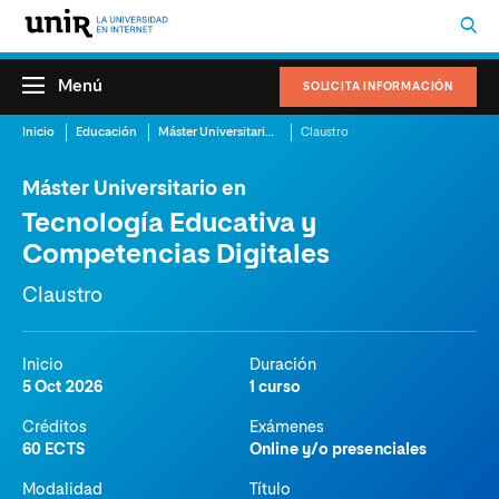
Menú
SOLICITA INFORMACIÓN
Inicio
Educación
Máster Universitario en Tecnología Educativa y Competencias Digitales
Claustro
Máster Universitario en
Tecnología Educativa y
Competencias Digitales
Claustro
Inicio
Duración
5 Oct 2026
1 curso
Créditos
Exámenes
60 ECTS
Online y/o presenciales
Modalidad
Título