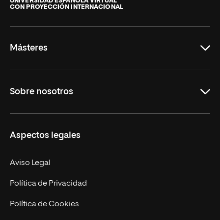
UNIVERSIDAD ESPAÑOLA VIRTUAL
CON PROYECCIÓN INTERNACIONAL
La
Rioja
Másteres
Educación
Sobre nosotros
Derecho
Ciencias de la Seguridad
Misión y Valores
Aspectos legales
Empresa
Nuestro Equipo
MBA
Contacto
Aviso Legal
Marketing y Comunicación
Política de Privacidad
Ingeniería
Política de Cookies