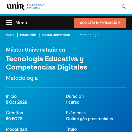
Menú
SOLICITA INFORMACIÓN
Inicio
Educación
Máster Universitario en Tecnología Educativa y Competencias Digitales
Metodología
Máster Universitario en
Tecnología Educativa y
Competencias Digitales
Metodología
Inicio
Duración
5 Oct 2026
1 curso
Créditos
Exámenes
60 ECTS
Online y/o presenciales
Modalidad
Título