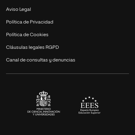
MBA
Contacto
Aviso Legal
Marketing y Comunicación
Política de Privacidad
Ingeniería
Política de Cookies
Diseño
Cláusulas legales RGPD
Ciencias de la Salud
Canal de consultas y denuncias
Artes y Humanidades