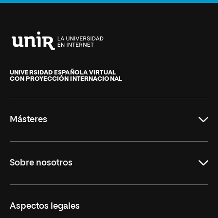
Universidad
Internacional
de
UNIVERSIDAD ESPAÑOLA VIRTUAL
CON PROYECCIÓN INTERNACIONAL
La
Rioja
Másteres
Educación
Sobre nosotros
Derecho
Ciencias de la Seguridad
Misión y Valores
Aspectos legales
Empresa
Nuestro Equipo