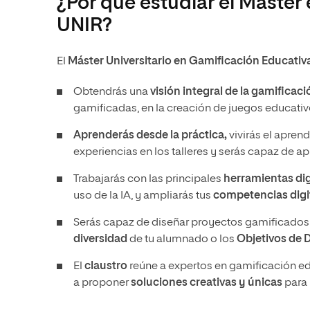
¿Por qué estudiar el Máster
UNIR?
El
Máster Universitario en Gamificación Educativ
Obtendrás una
visión integral de la gamificac
gamificadas, en la creación de juegos educativos
Aprenderás desde la práctica,
vivirás el apren
experiencias en los talleres y serás capaz de a
Trabajarás con las principales
herramientas dig
uso de la IA, y ampliarás tus
competencias digi
Serás capaz de diseñar proyectos gamificados 
diversidad
de tu alumnado o los
Objetivos de 
El
claustro
reúne a expertos en gamificación ed
a proponer
soluciones creativas y únicas
para 