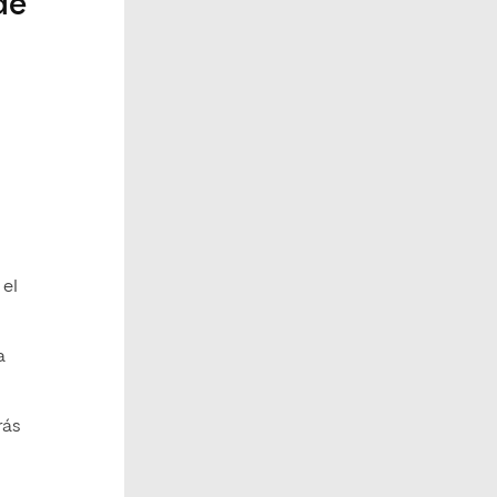
de
 el
a
rás