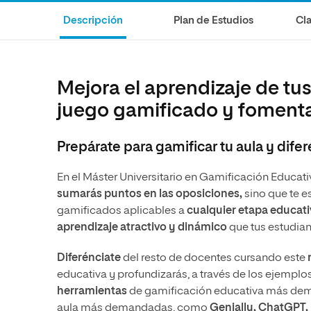
Diseño
Ingeniería y Tecnología
Descripción
Plan de Estudios
Cla
Ciencias de la Salud
Diseño
Ciencias Sociales
Ciencias de la Salud
Humanidades
Ciencias Sociales
Mejora el aprendizaje de t
Artes
Humanidades
juego gamificado y fomenta
Artes
Prepárate para gamificar tu aula y difer
Música
En el Máster Universitario en Gamificación Educati
sumarás puntos en las oposiciones,
sino que te e
gamificados aplicables a
cualquier etapa educati
aprendizaje atractivo y dinámico
que tus estudian
Diferénciate
del resto de docentes cursando este
m
educativa y profundizarás, a través de los ejemplos 
herramientas
de gamificación educativa más dem
aula más demandadas, como
Genially, ChatGPT,