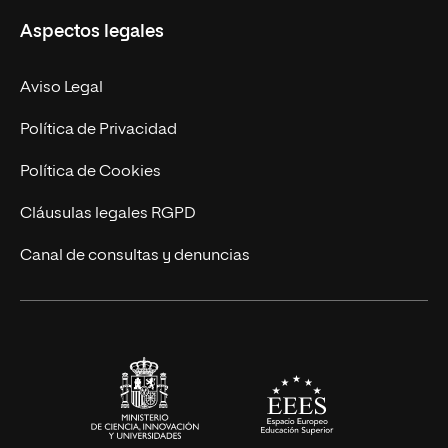
Aspectos legales
Empresa
Nuestro Equipo
MBA
Contacto
Aviso Legal
Marketing y Comunicación
Política de Privacidad
Ingeniería
Política de Cookies
Diseño
Cláusulas legales RGPD
Ciencias de la Salud
Canal de consultas y denuncias
Artes y Humanidades