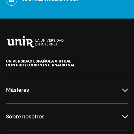
Universidad
Internacional
de
UNIVERSIDAD ESPAÑOLA VIRTUAL
CON PROYECCIÓN INTERNACIONAL
La
Rioja
Másteres
Educación
Sobre nosotros
Derecho
Ciencias de la Seguridad
Misión y Valores