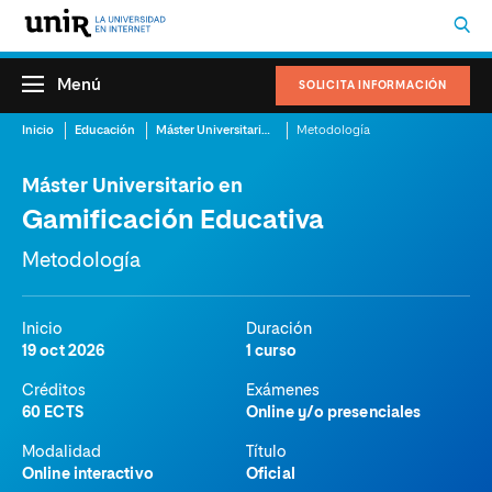
Menú
SOLICITA INFORMACIÓN
Inicio
Educación
Máster Universitario en Gamificación Educativa
Metodología
Máster Universitario en
Gamificación Educativa
Metodología
Inicio
Duración
19 oct 2026
1 curso
Créditos
Exámenes
60 ECTS
Online y/o presenciales
Modalidad
Título
Online interactivo
Oficial