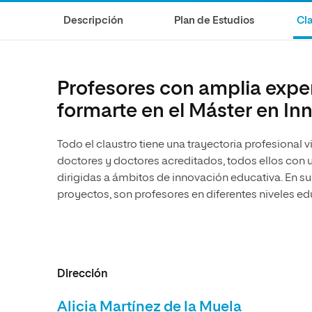
Diseño
Ingeniería y Tecnología
Descripción
Plan de Estudios
Cla
Ciencias de la Salud
Diseño
Ciencias Sociales
Ciencias de la Salud
Humanidades
Ciencias Sociales
Profesores con amplia expe
Artes
Humanidades
formarte en el Máster en In
Artes
Todo el claustro tiene una trayectoria profesional
Música
doctores y doctores acreditados, todos ellos con 
dirigidas a ámbitos de innovación educativa. En su
proyectos, son profesores en diferentes niveles ed
Dirección
Alicia Martínez de la Muela