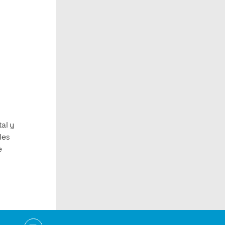
al y
les
e