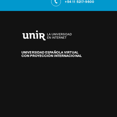
+54 11 5217-9600
Universidad
Internacional
de
UNIVERSIDAD ESPAÑOLA VIRTUAL
CON PROYECCIÓN INTERNACIONAL
La
Rioja