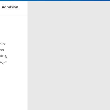
Admisión
cio
las
ión y
ajar