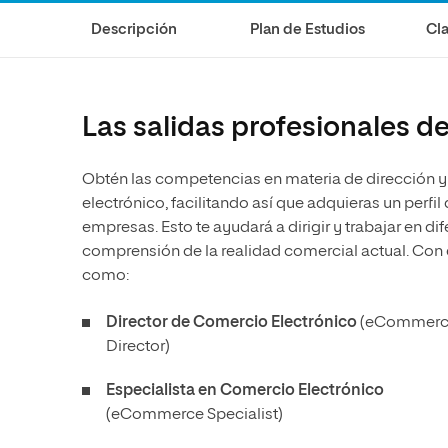
Diseño
Ingeniería y Tecnología
Descripción
Plan de Estudios
Cla
Ciencias de la Salud
Diseño
Ciencias Sociales
Ciencias de la Salud
Humanidades
Ciencias Sociales
Las salidas profesionales d
Artes
Humanidades
Artes
Obtén las competencias en materia de dirección y
electrónico, facilitando así que adquieras un perfi
Música
empresas. Esto te ayudará a dirigir y trabajar en d
comprensión de la realidad comercial actual. Con 
como:
Director de Comercio Electrónico
(eCommerc
Director)
Especialista en Comercio Electrónico
(eCommerce Specialist)