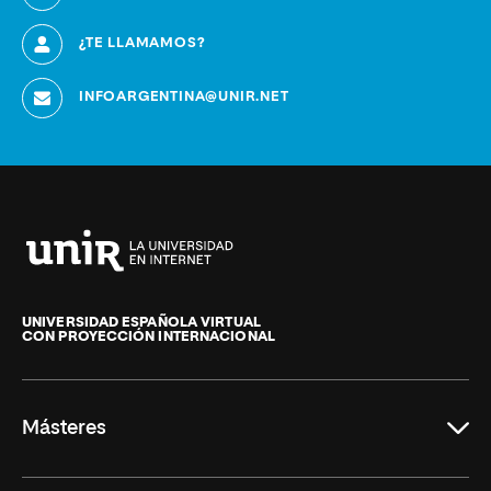
¿TE LLAMAMOS?
INFOARGENTINA@UNIR.NET
Universidad
Internacional
de
UNIVERSIDAD ESPAÑOLA VIRTUAL
CON PROYECCIÓN INTERNACIONAL
La
Rioja
Másteres
Educación