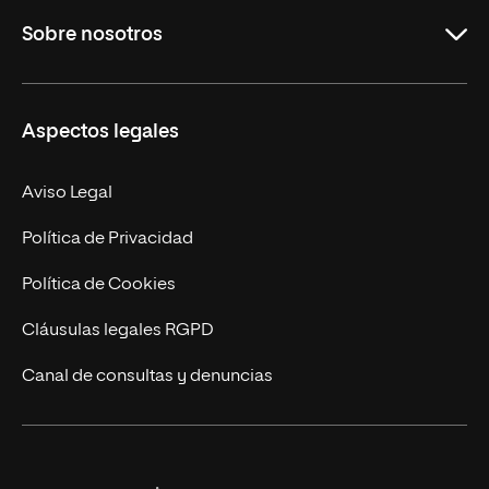
Sobre nosotros
Derecho
Ciencias de la Seguridad
Misión y Valores
Aspectos legales
Empresa
Nuestro Equipo
MBA
Contacto
Aviso Legal
Marketing y Comunicación
Política de Privacidad
Ingeniería
Política de Cookies
Diseño
Cláusulas legales RGPD
Ciencias de la Salud
Canal de consultas y denuncias
Artes y Humanidades