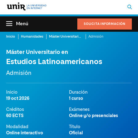
Menú
SOLICITA INFORMACIÓN
Inicio
Humanidades
Máster Universitario en Estudios Latinoamericanos
Admisión
Máster Universitario en
Estudios Latinoamericanos
Admisión
Inicio
Duración
19 oct 2026
1 curso
Créditos
Exámenes
60 ECTS
Online y/o presenciales
Modalidad
Título
Online interactivo
Oficial