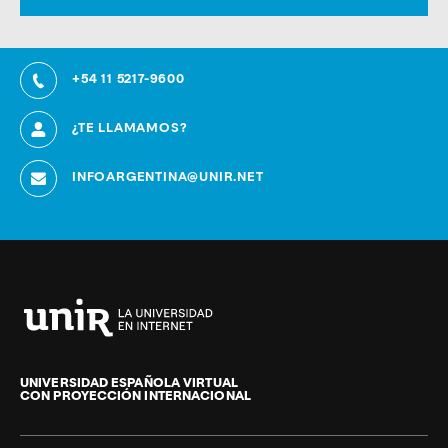
+54 11 5217-9600
¿TE LLAMAMOS?
INFOARGENTINA@UNIR.NET
Universidad
Internacional
de
UNIVERSIDAD ESPAÑOLA VIRTUAL
CON PROYECCIÓN INTERNACIONAL
La
Rioja