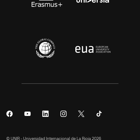
Síguenos
Síguenos
Síguenos
Síguenos
Síguenos
Síguenos
en
en
en
en
en
en
Facebook
YouTube
LinkedIn
Instagram
Twitter
Tiktok
© UNIR - Universidad Internacional de La Rioja 2026