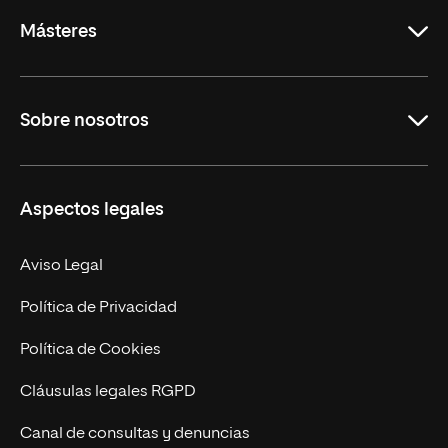
Másteres
Educación
Sobre nosotros
Derecho
Ciencias de la Seguridad
Misión y Valores
Aspectos legales
Empresa
Nuestro Equipo
MBA
Contacto
Aviso Legal
Marketing y Comunicación
Política de Privacidad
Ingeniería
Política de Cookies
Diseño
Cláusulas legales RGPD
Ciencias de la Salud
Canal de consultas y denuncias