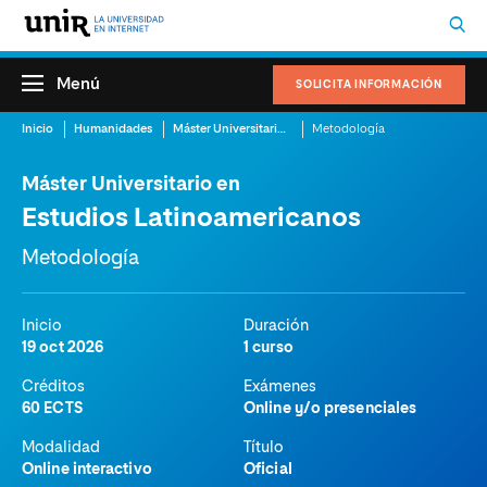
Menú
SOLICITA INFORMACIÓN
Inicio
Humanidades
Máster Universitario en Estudios Latinoamericanos
Metodología
Máster Universitario en
Estudios Latinoamericanos
Metodología
Inicio
Duración
19 oct 2026
1 curso
Créditos
Exámenes
60 ECTS
Online y/o presenciales
Modalidad
Título
Online interactivo
Oficial