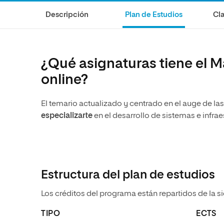
Diseño
Ingeniería y Tecnología
Descripción
Plan de Estudios
Cla
Ciencias de la Salud
Diseño
Ciencias Sociales
Ciencias de la Salud
Humanidades
Ciencias Sociales
¿Qué asignaturas tiene el 
Artes
Humanidades
online?
Artes
El temario actualizado y centrado en el
auge de las
Música
especializarte
en el desarrollo de sistemas e infrae
Estructura del plan de estudios
Los créditos del programa están repartidos de la s
TIPO
ECTS