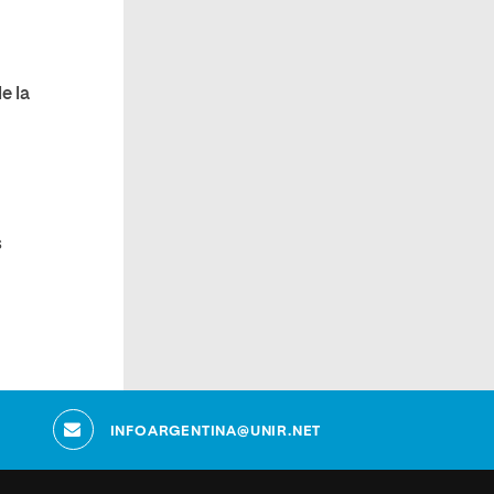
e la
s
INFOARGENTINA@UNIR.NET