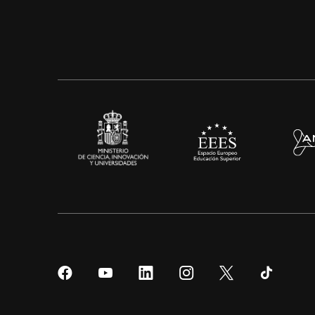
Síguenos
Síguenos
Síguenos
Síguenos
Síguenos
Sígueno
en
en
en
en
en
en
Facebook
YouTube
LinkedIn
Instagram
Twitter
Tiktok