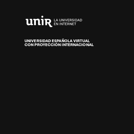
Universidad
Internacional
de
UNIVERSIDAD ESPAÑOLA VIRTUAL
CON PROYECCIÓN INTERNACIONAL
La
Rioja