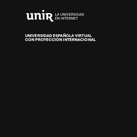
Universidad
Internacional
de
UNIVERSIDAD ESPAÑOLA VIRTUAL
CON PROYECCIÓN INTERNACIONAL
La
Rioja