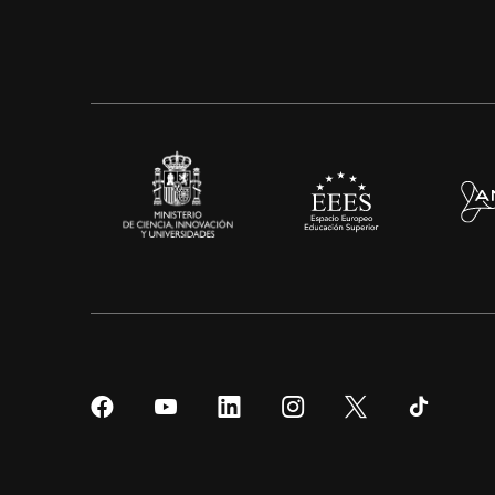
Síguenos
Síguenos
Síguenos
Síguenos
Síguenos
Sígueno
en
en
en
en
en
en
Facebook
YouTube
LinkedIn
Instagram
Twitter
Tiktok