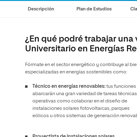
Diseño
Ingeniería y Tecnología
Descripción
Plan de Estudios
Cla
Ciencias de la Salud
Diseño
Ciencias Sociales
Ciencias de la Salud
Humanidades
Ciencias Sociales
¿En qué podré trabajar una
Artes
Humanidades
Universitario en Energías R
Artes
Fórmate en el sector energético y contribuye al b
Música
especializadas en energías sostenibles como:
Técnico en energías renovables:
tus funciones
abarcarán una gran variedad de tareas técnicas
operativas como colaborar en el diseño de
instalaciones solares fotovoltaicas, parques
eólicos u otros sistemas de generación renova
Proyectista de instalaciones solares,