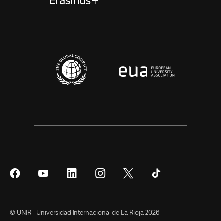
Síguenos
Síguenos
Síguenos
Síguenos
Síguenos
Síguenos
en
en
en
en
en
en
Facebook
YouTube
LinkedIn
Instagram
Twitter
Tiktok
© UNIR - Universidad Internacional de La Rioja 2026