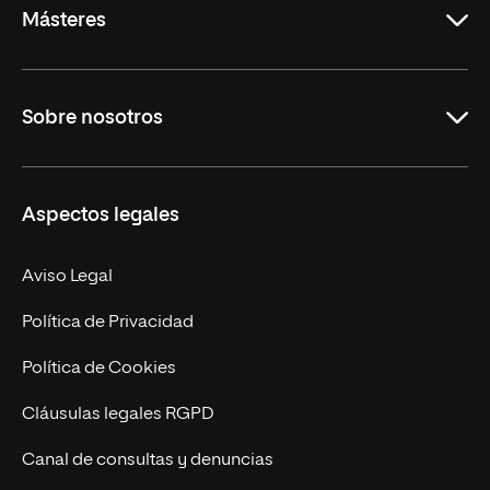
Másteres
Educación
Sobre nosotros
Derecho
Ciencias de la Seguridad
Misión y Valores
Aspectos legales
Empresa
Nuestro Equipo
MBA
Contacto
Aviso Legal
Marketing y Comunicación
Política de Privacidad
Ingeniería
Política de Cookies
Diseño
Cláusulas legales RGPD
Ciencias de la Salud
Canal de consultas y denuncias