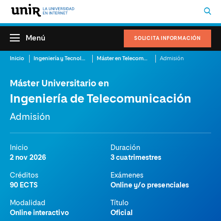
Menú
SOLICITA INFORMACIÓN
Inicio
Ingeniería y Tecnología
Máster en Telecomunicaciones
Admisión
Máster Universitario en
Ingeniería de Telecomunicación
Admisión
Inicio
Duración
2 nov 2026
3 cuatrimestres
Créditos
Exámenes
90 ECTS
Online y/o presenciales
Modalidad
Título
Online interactivo
Oficial