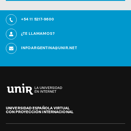
+54 11 5217-9600
¿TE LLAMAMOS?
INFOARGENTINA@UNIR.NET
Universidad
Internacional
de
UNIVERSIDAD ESPAÑOLA VIRTUAL
CON PROYECCIÓN INTERNACIONAL
La
Rioja