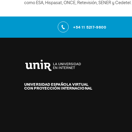
como ESA, Hispasat, ONCE, Retevisión, SENER y Cedetel.
+54 11 5217-9600
Universidad
Internacional
de
UNIVERSIDAD ESPAÑOLA VIRTUAL
CON PROYECCIÓN INTERNACIONAL
La
Rioja