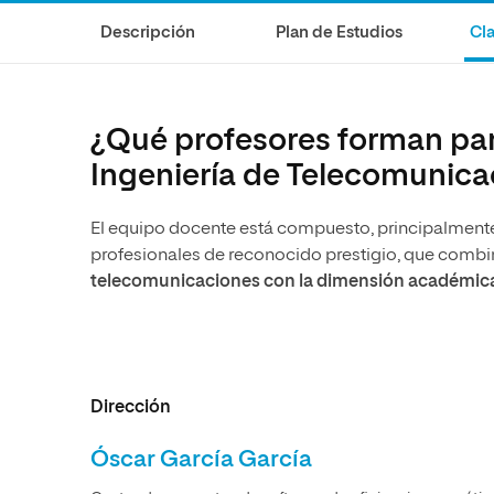
Diseño
Ingeniería y Tecnología
Descripción
Plan de Estudios
Cla
Ciencias de la Salud
Diseño
Ciencias Sociales
Ciencias de la Salud
Humanidades
Ciencias Sociales
¿Qué profesores forman part
Artes
Humanidades
Ingeniería de Telecomunica
Artes
El equipo docente está compuesto, principalmente,
Música
profesionales de reconocido prestigio, que combi
telecomunicaciones con la dimensión académic
Dirección
Óscar García García