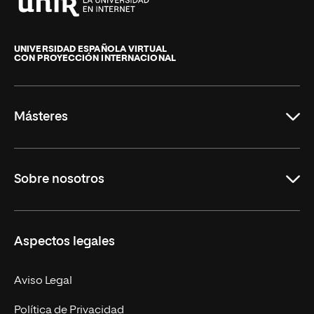
Universidad
Internacional
de
UNIVERSIDAD ESPAÑOLA VIRTUAL
CON PROYECCIÓN INTERNACIONAL
La
Rioja
Másteres
Educación
Sobre nosotros
Derecho
Ciencias de la Seguridad
Misión y Valores
Aspectos legales
Empresa
Nuestro Equipo
MBA
Contacto
Aviso Legal
Marketing y Comunicación
Política de Privacidad