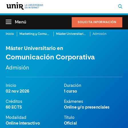
Menú
SOLICITA INFORMACIÓN
Inicio
Marketing y Comunicación
Máster Universitario en Comunicación Corporativa
Admisión
Máster Universitario en
Comunicación Corporativa
Admisión
Inicio
Duración
02 nov 2026
1 curso
Créditos
Exámenes
60 ECTS
Online y/o presenciales
Modalidad
Título
Online interactivo
Oficial