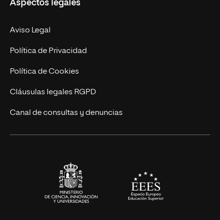
Aspectos legales
Empresa
Nuestro Equipo
MBA
Contacto
Aviso Legal
Marketing y Comunicación
Política de Privacidad
Ingeniería
Política de Cookies
Diseño
Cláusulas legales RGPD
Ciencias de la Salud
Canal de consultas y denuncias
Artes y Humanidades