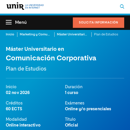
Menú
SOLICITA INFORMACIÓN
Inicio
Marketing y Comunicación
Máster Universitario en Comunicación Corporativa
Plan de Estudios
Máster Universitario en
Comunicación Corporativa
Plan de Estudios
Inicio
Duración
02 nov 2026
1 curso
Créditos
Exámenes
60 ECTS
Online y/o presenciales
Modalidad
Título
Online interactivo
Oficial