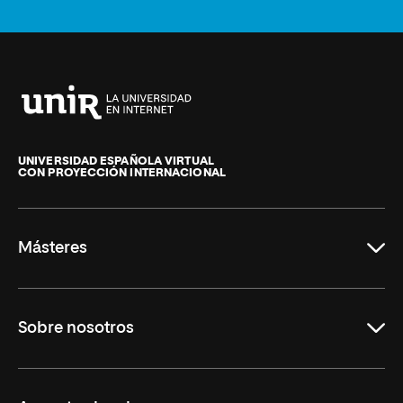
Universidad
Internacional
de
UNIVERSIDAD ESPAÑOLA VIRTUAL
CON PROYECCIÓN INTERNACIONAL
La
Rioja
Másteres
Educación
Sobre nosotros
Derecho
Ciencias de la Seguridad
Misión y Valores