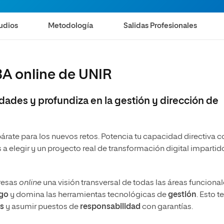
Maestría Universitaria en Dirección y
Administración de Empresas – Executive MBA
udios
Metodología
Salidas Profesionales
BA online de UNIR
idades y profundiza en la gestión y dirección de
árate para los nuevos retos. Potencia tu capacidad directiva c
a elegir y un proyecto real de transformación digital impartid
resas
online
una visión transversal de todas las áreas funciona
zgo
y domina las herramientas tecnológicas de
gestión
. Esto te
s
y asumir puestos de
responsabilidad
con garantías.