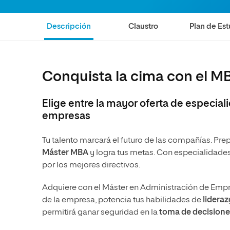
Diseño
Ingeniería y Tecnología
Ciencias de la Salud
Diseño
Descripción
Claustro
Plan de Est
Ciencias Sociales
Ciencias de la Salud
Humanidades
Ciencias Sociales
Conquista la cima con el M
Artes
Humanidades
Artes
Elige entre la mayor oferta de especial
Música
empresas
Tu talento marcará el futuro de las compañías. Prep
Máster MBA
y logra tus metas. Con especialidades 
por los mejores directivos.
Adquiere con el Máster en Administración de Emp
de la empresa, potencia tus habilidades de
lidera
permitirá ganar seguridad en la
toma de decisione