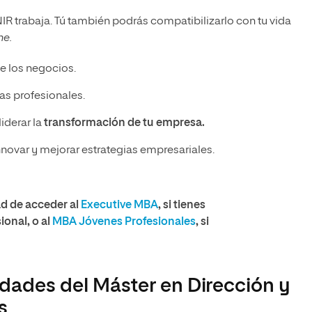
R trabaja. Tú también podrás compatibilizarlo con tu vida
ne.
e los negocios.
as profesionales.
iderar la
transformación de tu empresa.
nnovar y mejorar estrategias empresariales.
ad de acceder al
Executive MBA
, si tienes
ional, o al
MBA Jóvenes Profesionales
, si
idades del Máster en Dirección y
s