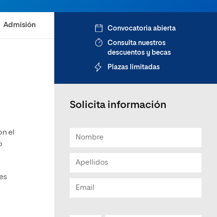
Admisión
Convocatoria abierta
Consulta nuestros
descuentos y becas
Plazas limitadas
Solicita información
on el
o
les