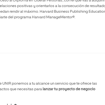
ceso al Diploma en ‘Liderar Personas’, con el que vas a adquirir
elaciones positivas y orientarlos a la consecución de resultad
edan rendir al máximo. Harvard Business Publishing Educatio
ciarte del programa Harvard ManageMentor®.
UNIR ponemos a tu alcance un servicio que te ofrece las
actos que necesitas para
lanzar tu proyecto de negocio