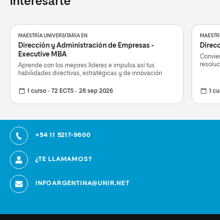
interesarte
MAESTRÍA UNIVERSITARIA EN
MAESTRÍ
Dirección y Administración de Empresas -
Direcc
Executive MBA
Convier
resoluc
Aprende con los mejores líderes e impulsa así tus
habilidades directivas, estratégicas y de innovación
1 curso
72 ECTS
28 sep 2026
1 cu
+54 11 5217-9600
¿TE LLAMAMOS?
INFOARGENTINA@UNIR.NET