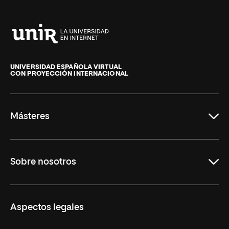
Universidad
Internacional
de
UNIVERSIDAD ESPAÑOLA VIRTUAL
CON PROYECCIÓN INTERNACIONAL
La
Rioja
Másteres
Educación
Sobre nosotros
Derecho
Ciencias de la Seguridad
Misión y Valores
Aspectos legales
Empresa
Nuestro Equipo