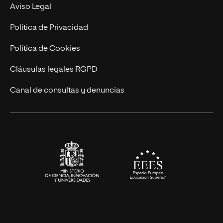
MBA
Contacto
Aviso Legal
Marketing y Comunicación
Política de Privacidad
Ingeniería
Política de Cookies
Diseño
Cláusulas legales RGPD
Ciencias de la Salud
Canal de consultas y denuncias
Artes y Humanidades