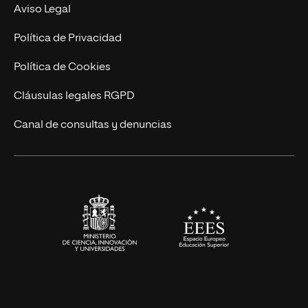
MBA
Contacto
Aviso Legal
Marketing y Comunicación
Política de Privacidad
Ingeniería
Política de Cookies
Diseño
Cláusulas legales RGPD
Ciencias de la Salud
Canal de consultas y denuncias
Artes y Humanidades