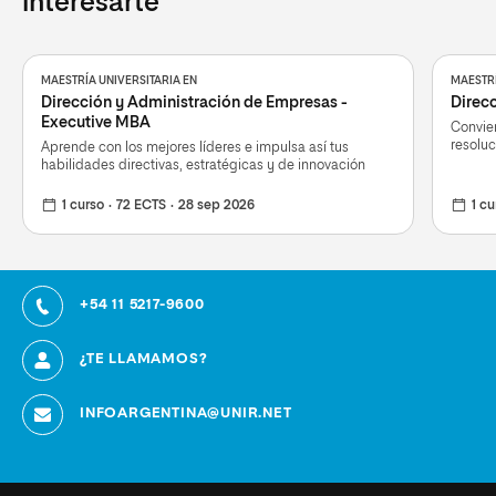
interesarte
MAESTRÍA UNIVERSITARIA EN
MAESTRÍ
Dirección y Administración de Empresas -
Direcc
Executive MBA
Convier
resoluc
Aprende con los mejores líderes e impulsa así tus
habilidades directivas, estratégicas y de innovación
1 curso
72 ECTS
28 sep 2026
1 cu
+54 11 5217-9600
¿TE LLAMAMOS?
INFOARGENTINA@UNIR.NET