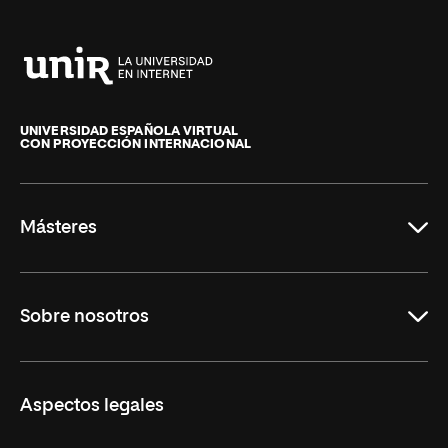
Universidad
Internacional
de
UNIVERSIDAD ESPAÑOLA VIRTUAL
CON PROYECCIÓN INTERNACIONAL
La
Rioja
Másteres
Educación
Sobre nosotros
Derecho
Ciencias de la Seguridad
Misión y Valores
Aspectos legales
Empresa
Nuestro Equipo