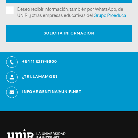
+54 11 5217-9600
¿TE LLAMAMOS?
INFOARGENTINA@UNIR.NET