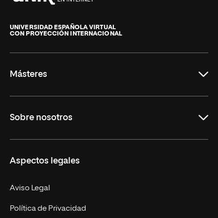
Universidad
Internacional
de
UNIVERSIDAD ESPAÑOLA VIRTUAL
CON PROYECCIÓN INTERNACIONAL
La
Rioja
Másteres
Educación
Sobre nosotros
Derecho
Ciencias de la Seguridad
Misión y Valores
Aspectos legales
Empresa
Nuestro Equipo
MBA
Contacto
Aviso Legal
Marketing y Comunicación
Política de Privacidad