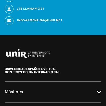
¿TE LLAMAMOS?
INFOARGENTINA@UNIR.NET
Universidad
Internacional
de
UNIVERSIDAD ESPAÑOLA VIRTUAL
CON PROYECCIÓN INTERNACIONAL
La
Rioja
Másteres
Educación