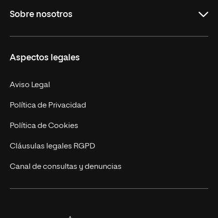
Sobre nosotros
Derecho
Ciencias de la Seguridad
Misión y Valores
Aspectos legales
Empresa
Nuestro Equipo
MBA
Contacto
Aviso Legal
Marketing y Comunicación
Política de Privacidad
Ingeniería
Política de Cookies
Diseño
Cláusulas legales RGPD
Ciencias de la Salud
Canal de consultas y denuncias
Artes y Humanidades