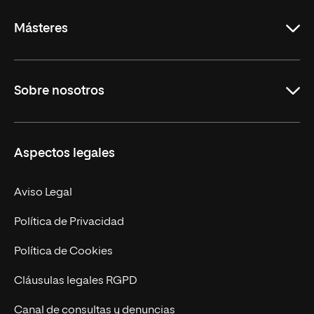
Másteres
Educación
Sobre nosotros
Derecho
Ciencias de la Seguridad
Misión y Valores
Aspectos legales
Empresa
Nuestro Equipo
MBA
Contacto
Aviso Legal
Marketing y Comunicación
Política de Privacidad
Ingeniería
Política de Cookies
Diseño
Cláusulas legales RGPD
Ciencias de la Salud
Canal de consultas y denuncias