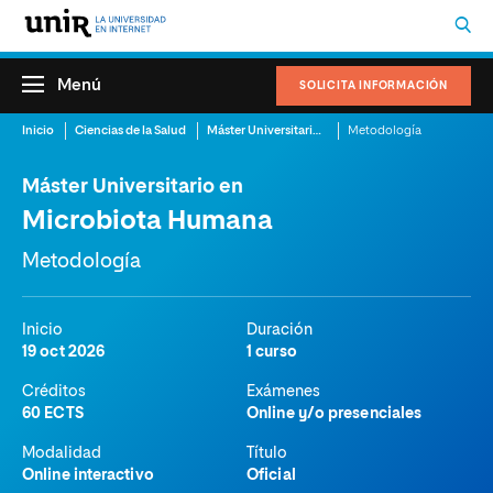
Menú
SOLICITA INFORMACIÓN
Inicio
Ciencias de la Salud
Máster Universitario en Microbiota Humana
Metodología
Máster Universitario en
Microbiota Humana
Metodología
Inicio
Duración
19 oct 2026
1 curso
Créditos
Exámenes
60 ECTS
Online y/o presenciales
Modalidad
Título
Online interactivo
Oficial