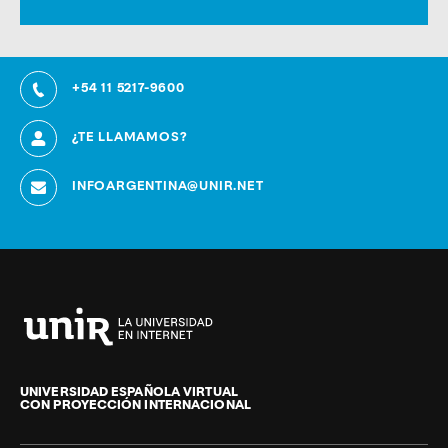
+54 11 5217-9600
¿TE LLAMAMOS?
INFOARGENTINA@UNIR.NET
Universidad
Internacional
de
UNIVERSIDAD ESPAÑOLA VIRTUAL
CON PROYECCIÓN INTERNACIONAL
La
Rioja