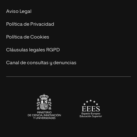
MBA
Contacto
Aviso Legal
Marketing y Comunicación
Política de Privacidad
Ingeniería
Política de Cookies
Diseño
Cláusulas legales RGPD
Ciencias de la Salud
Canal de consultas y denuncias
Artes y Humanidades