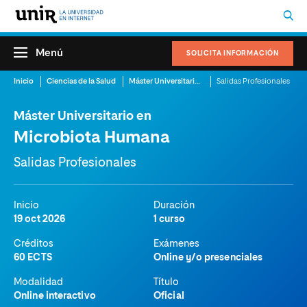
Menú
SOLICITA INFORMACIÓN
Inicio
Ciencias de la Salud
Máster Universitario en Microbiota Humana
Salidas Profesionales
Máster Universitario en
Microbiota Humana
Salidas Profesionales
Inicio
Duración
19 oct 2026
1 curso
Créditos
Exámenes
60 ECTS
Online y/o presenciales
Modalidad
Título
Online interactivo
Oficial