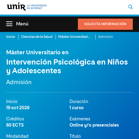
Menú
SOLICITA INFORMACIÓN
Inicio
Ciencias de la Salud
Máster Universitario en Intervención Psicológica en Niños y Adolescentes
Admisión
Máster Universitario en
Intervención Psicológica en Niños
y Adolescentes
Admisión
Inicio
Duración
19 oct 2026
1 curso
Créditos
Exámenes
60 ECTS
Online y/o presenciales
Modalidad
Título