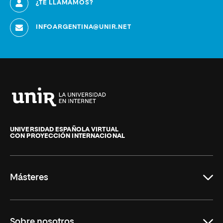
¿TE LLAMAMOS?
INFOARGENTINA@UNIR.NET
Universidad
Internacional
de
UNIVERSIDAD ESPAÑOLA VIRTUAL
CON PROYECCIÓN INTERNACIONAL
La
Rioja
Másteres
Educación
Sobre nosotros