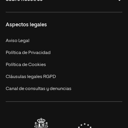
Derecho
Ciencias de la Seguridad
Misión y Valores
Aspectos legales
Empresa
Nuestro Equipo
MBA
Contacto
Aviso Legal
Marketing y Comunicación
Política de Privacidad
Ingeniería
Política de Cookies
Diseño
Cláusulas legales RGPD
Ciencias de la Salud
Canal de consultas y denuncias
Artes y Humanidades