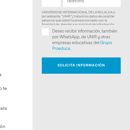
a
o te
para
ión