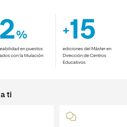
2
15
+
%
eabilidad en puestos
ediciones del Máster en
ados con la titulación
Dirección de Centros
Educativos
 ti