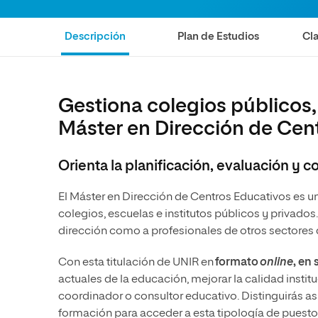
Diseño
Ingeniería y Tecnología
Ciencias de la Salud
Diseño
Descripción
Plan de Estudios
Cla
Ciencias Sociales
Ciencias de la Salud
Humanidades
Ciencias Sociales
Gestiona colegios públicos,
Artes
Humanidades
Máster en Dirección de Cen
Artes
Música
Orienta la planificación, evaluación y 
El Máster en Dirección de Centros Educativos es u
colegios, escuelas e institutos públicos y privados
dirección como a profesionales de otros sectores
Con esta titulación de UNIR en
formato
online
, en
actuales de la educación, mejorar la calidad insti
coordinador o consultor educativo. Distinguirás as
formación para acceder a esta tipología de puesto