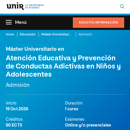
Menú
SOLICITA INFORMACIÓN
Inicio
Educación
Máster Universitario en Atención Educativa y Prevención de Conductas Adictivas en Niños y Adolescentes
Admisión
Máster Universitario en
Atención Educativa y Prevención
de Conductas Adictivas en Niños y
Adolescentes
Admisión
Inicio
Duración
19 Oct 2026
1 curso
Créditos
Exámenes
60 ECTS
Online y/o presenciales