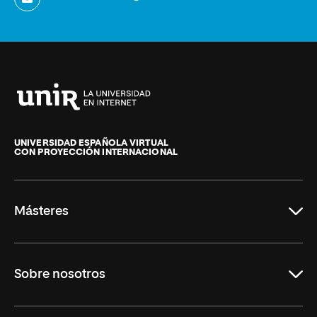
Universidad
Internacional
de
UNIVERSIDAD ESPAÑOLA VIRTUAL
CON PROYECCIÓN INTERNACIONAL
La
Rioja
Másteres
Educación
Sobre nosotros
Derecho
Ciencias de la Seguridad
Misión y Valores