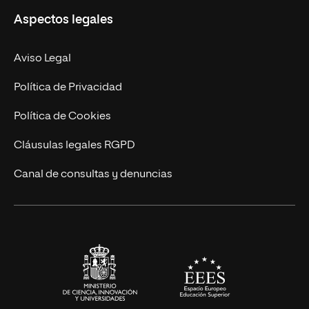
Aspectos legales
Empresa
Nuestro Equipo
MBA
Contacto
Aviso Legal
Marketing y Comunicación
Política de Privacidad
Ingeniería
Política de Cookies
Diseño
Cláusulas legales RGPD
Ciencias de la Salud
Canal de consultas y denuncias
Artes y Humanidades