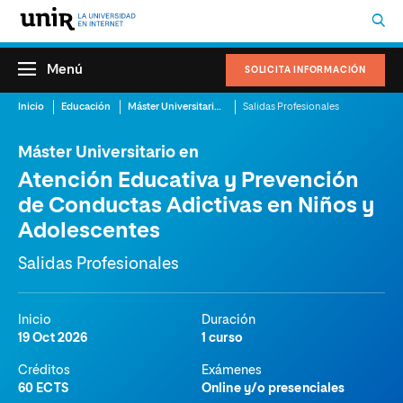
Menú
SOLICITA INFORMACIÓN
Inicio
Educación
Máster Universitario en Atención Educativa y Prevención de Conductas Adictivas en Niños y Adolescentes
Salidas Profesionales
Máster Universitario en
Atención Educativa y Prevención
de Conductas Adictivas en Niños y
Adolescentes
Salidas Profesionales
Inicio
Duración
19 Oct 2026
1 curso
Créditos
Exámenes
60 ECTS
Online y/o presenciales