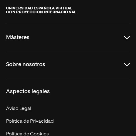
Internacional
de
UNIVERSIDAD ESPAÑOLA VIRTUAL
CON PROYECCIÓN INTERNACIONAL
La
Rioja
Másteres
Educación
Sobre nosotros
Derecho
Ciencias de la Seguridad
Misión y Valores
Aspectos legales
Empresa
Nuestro Equipo
MBA
Contacto
Aviso Legal
Marketing y Comunicación
Política de Privacidad
Ingeniería
Política de Cookies