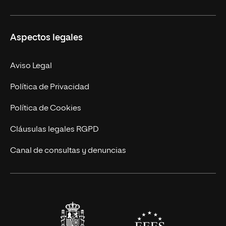
Ciencias de la Seguridad
Misión y Valores
Aspectos legales
Empresa
Nuestro Equipo
MBA
Contacto
Aviso Legal
Marketing y Comunicación
Política de Privacidad
Ingeniería
Política de Cookies
Diseño
Cláusulas legales RGPD
Ciencias de la Salud
Canal de consultas y denuncias
Artes y Humanidades