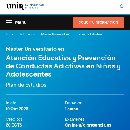
Menú
SOLICITA INFORMACIÓN
Inicio
Educación
Máster Universitario en Atención Educativa y Prevención de Conductas Adictivas en Niños y Adolescentes
Plan de Estudios
Máster Universitario en
Atención Educativa y Prevención
de Conductas Adictivas en Niños y
Adolescentes
Plan de Estudios
Inicio
Duración
19 Oct 2026
1 curso
Créditos
Exámenes
60 ECTS
Online y/o presenciales