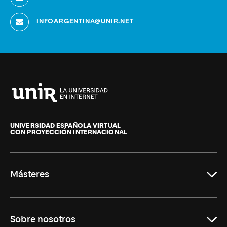
INFOARGENTINA@UNIR.NET
Universidad
Internacional
de
UNIVERSIDAD ESPAÑOLA VIRTUAL
CON PROYECCIÓN INTERNACIONAL
La
Rioja
Másteres
Educación
Sobre nosotros
Derecho