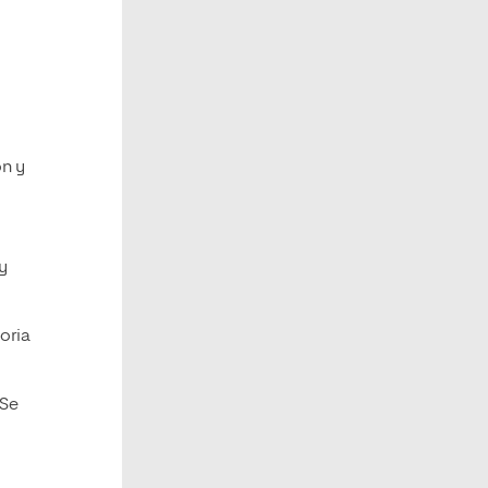
ón y
y
oria
 Se