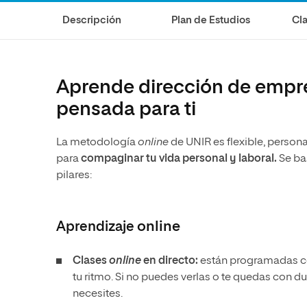
Diseño
Ingeniería y Tecnología
Descripción
Plan de Estudios
Cla
Ciencias de la Salud
Diseño
Ciencias Sociales
Ciencias de la Salud
Humanidades
Ciencias Sociales
Aprende dirección de empre
Artes
Humanidades
pensada para ti
Artes
La metodología
online
de UNIR es flexible, persona
Música
para
compaginar tu vida personal y laboral.
Se bas
pilares:
Aprendizaje
online
Clases
online
en directo:
están programadas con
tu ritmo. Si no puedes verlas o te quedas con d
necesites.