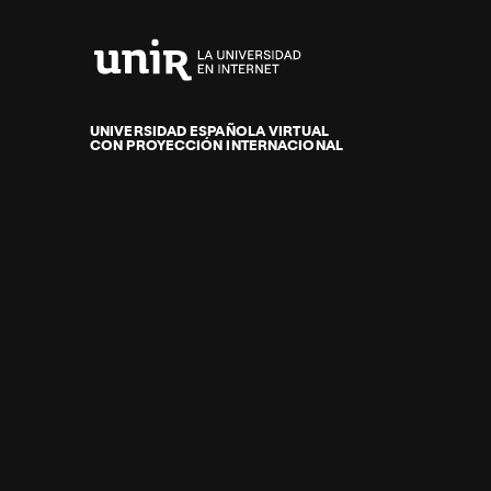
Universidad
Internacional
de
UNIVERSIDAD ESPAÑOLA VIRTUAL
CON PROYECCIÓN INTERNACIONAL
La
Rioja