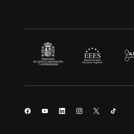
Síguenos
Síguenos
Síguenos
Síguenos
Síguenos
Sígueno
en
en
en
en
en
en
Facebook
YouTube
LinkedIn
Instagram
Twitter
Tiktok