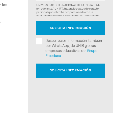
n las
,