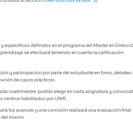
consulta la sección
CÓMO SE ESTUDIA EN UNIR.
 y específicos definidos en el programa del Máster en Direcci
prendizaje se efectuará teniendo en cuenta la calificación
ción y participación por parte del estudiante en foros, debates 
lución de casos prácticos.
 cada cuatrimestre: podrás elegir en cada asignatura y convocat
os centros habilitados por UNIR.
uirá tus avances y una comisión realizará una evaluación final.
l del mismo.