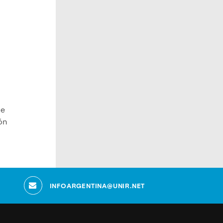
de
ón
INFOARGENTINA@UNIR.NET